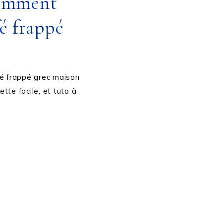
omment
é frappé
fé frappé grec maison
tte facile, et tuto à