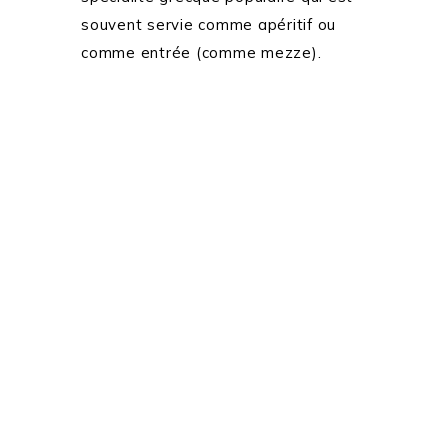
souvent servie comme apéritif ou
comme entrée (comme mezze).
SUIVEZ-MOI SUR LES RÉSEAUX SOCIAUX: