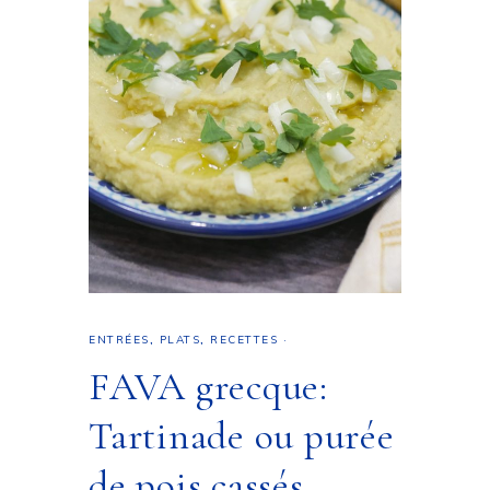
ENTRÉES
,
PLATS
,
RECETTES
·
FAVA grecque:
Tartinade ou purée
de pois cassés