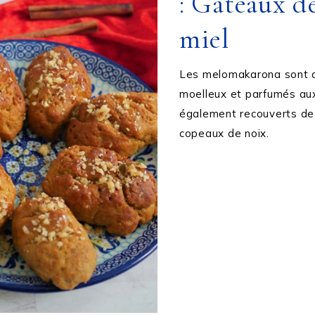
: Gâteaux d
miel
Les melomakarona sont d
moelleux et parfumés aux 
également recouverts de 
copeaux de noix.