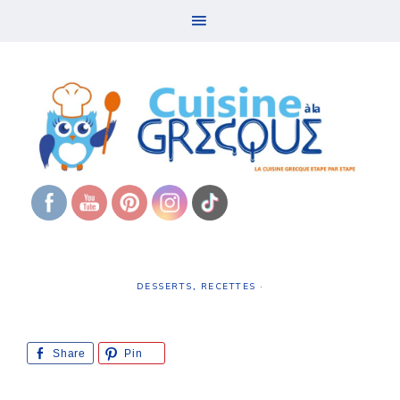
DESSERTS
,
RECETTES
·
Share
Pin