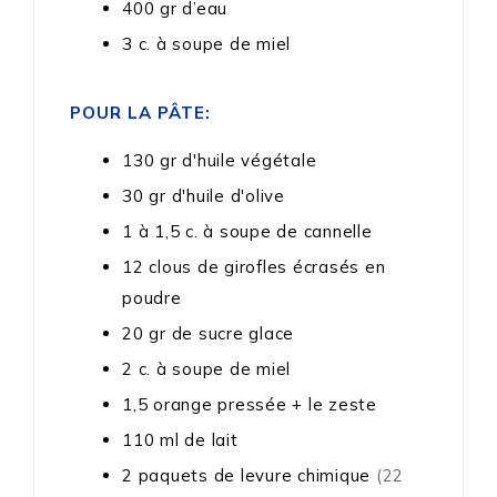
400
gr
d’eau
3
c. à soupe
de miel
POUR LA PÂTE:
130
gr
d'huile végétale
30
gr
d'huile d'olive
1 à 1,5
c. à soupe
de cannelle
12
clous de girofles écrasés en
poudre
20
gr
de sucre glace
2
c. à soupe
de miel
1,5
orange pressée + le zeste
110
ml
de lait
2
paquets
de levure chimique
(22