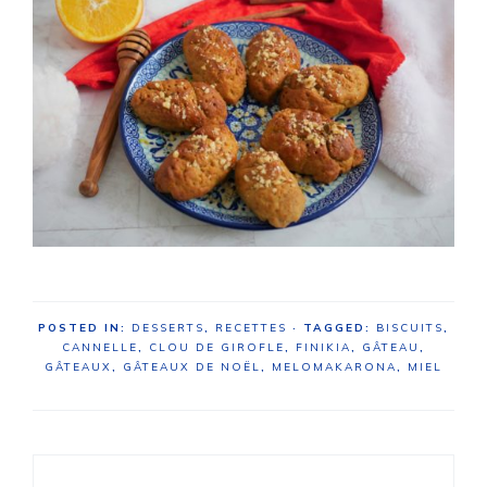
POSTED IN:
DESSERTS
,
RECETTES
· TAGGED:
BISCUITS
,
CANNELLE
,
CLOU DE GIROFLE
,
FINIKIA
,
GÂTEAU
,
GÂTEAUX
,
GÂTEAUX DE NOËL
,
MELOMAKARONA
,
MIEL