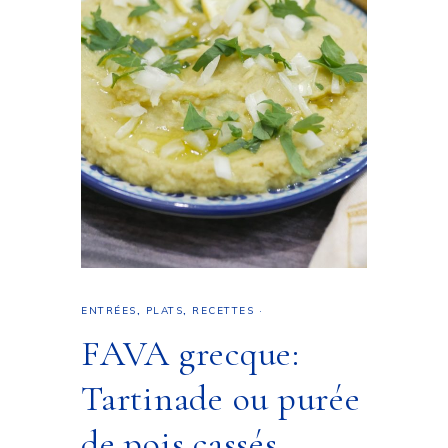
ENTRÉES
,
PLATS
,
RECETTES
·
FAVA grecque:
Tartinade ou purée
de pois cassés