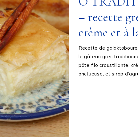
O TRADI
– recette gr
crème et à l
Recette de galaktobourek
le gâteau grec traditionn
pâte filo croustillante, 
onctueuse, et sirop d’ag