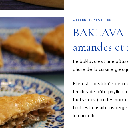
DESSERTS
,
RECETTES
·
BAKLAVA: P
amandes et 
Le baklava est une pâtiss
phare de la cuisine grecq
Elle est constituée de co
feuilles de pâte phyllo cr
fruits secs ( ici des noix
tout est ensuite aspergé 
la cannelle.