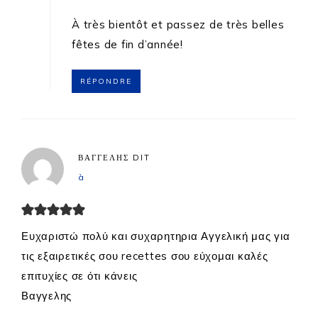
À très bientôt et passez de très belles
fêtes de fin d’année!
RÉPONDRE
ΒΑΓΓΕΛΗΣ
DIT
à
Ευχαριστώ πολύ και συχαρητηρια Αγγελική μας για
τις εξαιρετικές σου recettes σου εύχομαι καλές
επιτυχίες σε ότι κάνεις
Βαγγελης