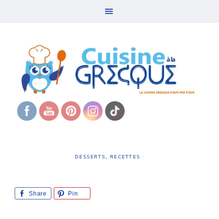
DESSERTS
,
RECETTES
·
Share
Pin