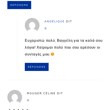
RÉPONDRE
ANGÉLIQUE
DIT
à
Ευχαριστώ πολύ, Βαγγέλη για τα καλά σου
λόγια! Χαίρομαι πολύ που σου αρέσουν οι
συνταγές μου.
RÉPONDRE
ROUGER CÉLINE
DIT
à