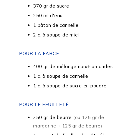
370
gr
de sucre
250
ml
d'eau
1
bâton
de cannelle
2
c. à soupe
de miel
POUR LA FARCE :
400
gr
de mélange noix+ amandes
1
c. à soupe
de cannelle
1
c. à soupe
de sucre en poudre
POUR LE FEUILLETÉ:
250
gr
de beurre
(ou 125 gr de
margarine + 125 gr de beurre)