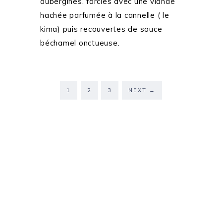
aubergines, farcies avec une viande
hachée parfumée à la cannelle ( le
kima) puis recouvertes de sauce
béchamel onctueuse.
1
2
3
NEXT
→