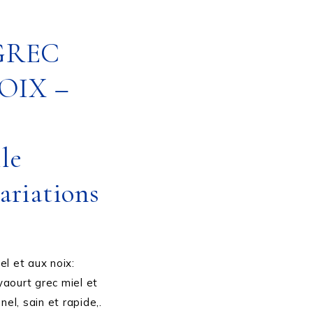
GREC
OIX –
le
ariations
s
el et aux noix:
yaourt grec miel et
nel, sain et rapide,.