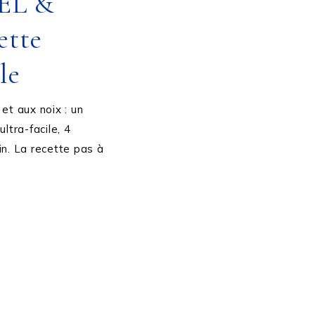
EL &
ette
le
et aux noix : un
ultra-facile, 4
in. La recette pas à