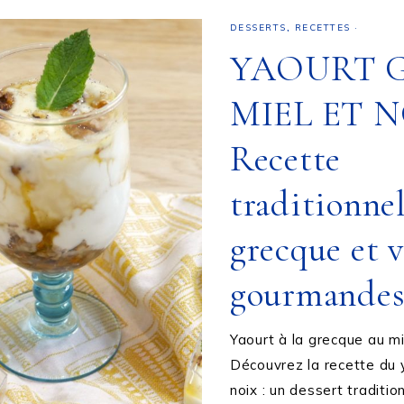
DESSERTS
,
RECETTES
·
YAOURT 
MIEL ET N
Recette
traditionnel
grecque et v
gourmande
Yaourt à la grecque au mi
Découvrez la recette du 
noix : un dessert tradition