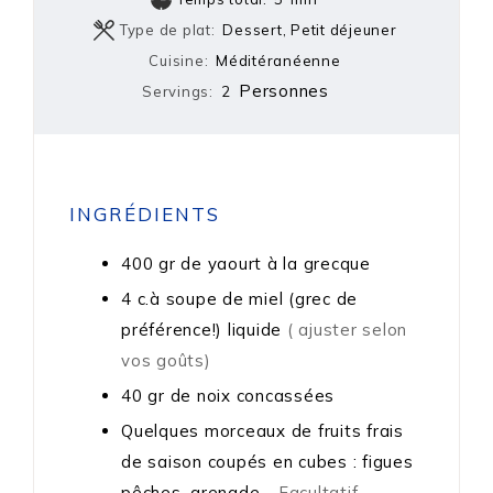
Type de plat:
Dessert, Petit déjeuner
Cuisine:
Méditéranéenne
Personnes
Servings:
2
INGRÉDIENTS
400
gr
de yaourt à la grecque
4
c.à soupe
de miel (grec de
préférence!) liquide
( ajuster selon
vos goûts)
40
gr
de noix concassées
Quelques morceaux de fruits frais
de saison coupés en cubes : figues
pêches, grenade…
Facultatif