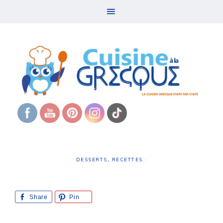
DESSERTS
,
RECETTES
·
Share
Pin