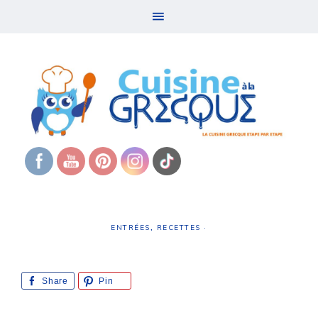
ENTRÉES
,
RECETTES
·
Share
Pin