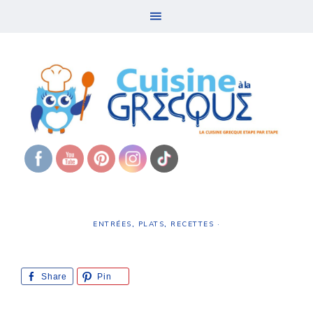
ENTRÉES
,
PLATS
,
RECETTES
·
Share
Pin